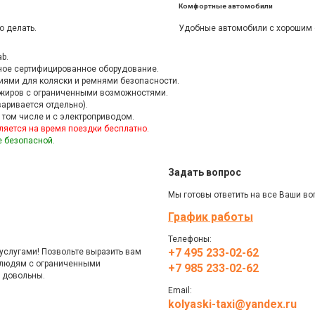
Комфортные автомобили
о делать.
Удобные автомобили с хорошим 
b.
ное сертифицированное оборудование.
ями для коляски и ремнями безопасности.
ажиров с ограниченными возможностями.
аривается отдельно).
 том числе и с электроприводом.
яется на время поездки бесплатно.
е безопасной.
Задать
вопрос
Мы готовы ответить на все Ваши во
График работы
Телефоны:
+7 495 233-02-62
услугами! Позвольте выразить вам
к людям с ограниченными
+7 985 233-02-62
 довольны.
Email:
kolyaski-taxi@yandex.ru