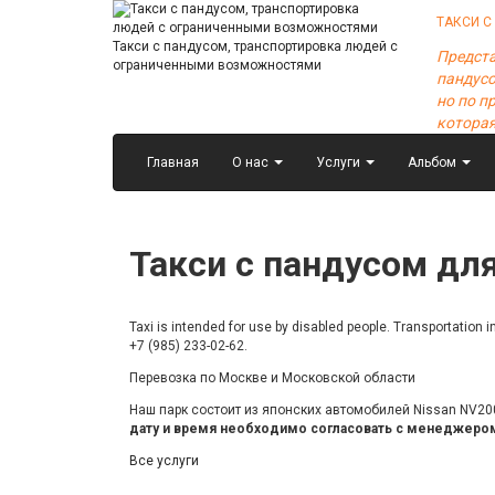
ТАКСИ С
Такси с пандусом, транспортировка людей с
Предста
ограниченными возможностями
пандусо
но по п
котора
Главная
О нас
Услуги
Альбом
Такси
с пандусом
для
Taxi is intended for use by disabled people. Transportation
+7 (985) 233-02-62
.
Перевозка по Москве и Московской области
Наш парк состоит из японских автомобилей Nissan NV20
дату и время необходимо согласовать с менеджеро
Все услуги