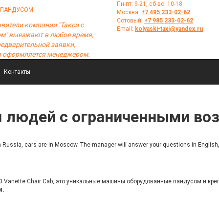
Пн-пт: 9-21, сб-вс: 10-18
 ПАНДУСОМ
Москва:
+7 495 233-02-62
Сотовый:
+7 985 233-02-62
вители компании "Такси с
Email:
kolyaski-taxi@yandex.ru
м" выезжают в любое время,
редварительной заявки,
я оформляется менеджером.
Контакты
+7 495 233-02-62
 людей с ограниченными в
 in Russia, cars are in Moscow. The manager will answer your questions in English
0 Vanette Chair Cab, это уникальные машины оборудованные пандусом и кр
м.