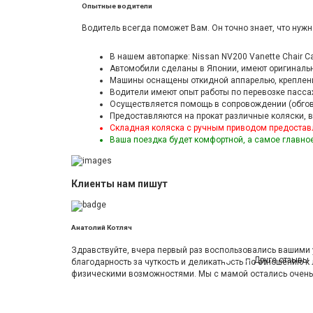
Опытные водители
Водитель всегда поможет Вам. Он точно знает, что нужн
В нашем автопарке: Nissan NV200 Vanette Chair Ca
Автомобили сделаны в Японии, имеют оригиналь
Машины оснащены откидной аппарелью, креплени
Водители имеют опыт работы по перевозке пасс
Осуществляется помощь в сопровождении (обгов
Предоставляются на прокат различные коляски, в
Складная коляска с ручным приводом предоставл
Ваша поездка будет комфортной, а самое главно
Клиенты
нам
пишут
Анатолий Котляч
Здравствуйте, вчера первый раз воспользовались вашими 
Друге отзывы
благодарность за чуткость и деликатность По отношению 
физическими возможностями. Мы с мамой остались очень