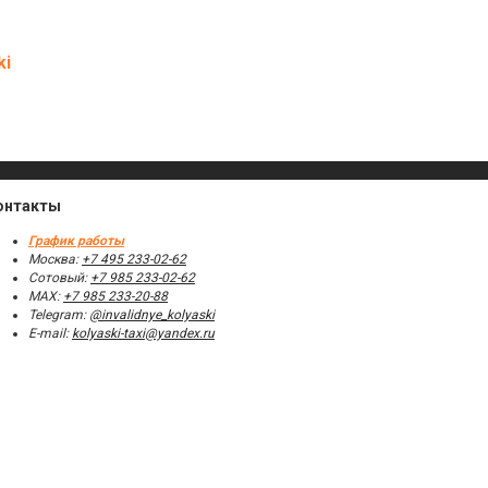
ki
онтакты
График работы
Москва:
+7 495 233-02-62
Сотовый:
+7 985 233-02-62
МАХ:
+7 985 233-20-88
Telegram:
@invalidnye_kolyaski
E-mail:
kolyaski-taxi@yandex.ru