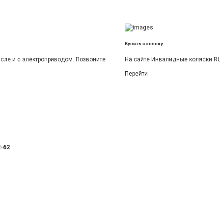
Купить коляску
исле и с электроприводом. Позвоните
На сайте Инвалидные коляски RU
Перейти
2-62