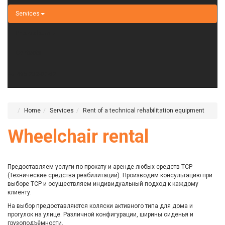
Services
Photo album
Contacts
+7 495 233-02-62
Home
Services
Rent of a technical rehabilitation equipment
Wheelchair rental
Предоставляем услуги по прокату и аренде любых средств ТСР
(Технические средства реабилитации). Производим консультацию при
выборе ТСР и осуществляем индивидуальный подход к каждому
клиенту.
На выбор предоставляются коляски активного типа для дома и
прогулок на улице. Различной конфигурации, ширины сиденья и
грузоподъёмности.