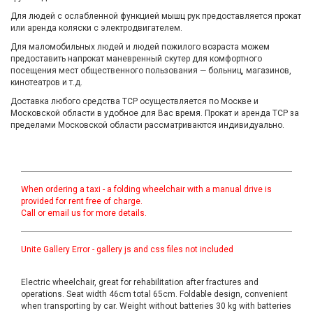
Для людей с ослабленной функцией мышц рук предоставляется прокат
или аренда коляски с электродвигателем.
Для маломобильных людей и людей пожилого возраста можем
предоставить напрокат маневренный скутер для комфортного
посещения мест общественного пользования — больниц, магазинов,
кинотеатров и т.д.
Доставка любого средства ТСР осуществляется по Москве и
Московской области в удобное для Вас время. Прокат и аренда ТСР за
пределами Московской области рассматриваются индивидуально.
When ordering a taxi - a folding wheelchair with a manual drive is
provided for rent free of charge.
Call or email us for more details.
Unite Gallery Error - gallery js and css files not included
Electric wheelchair, great for rehabilitation after fractures and
operations. Seat width 46cm total 65cm. Foldable design, convenient
when transporting by car. Weight without batteries 30 kg with batteries