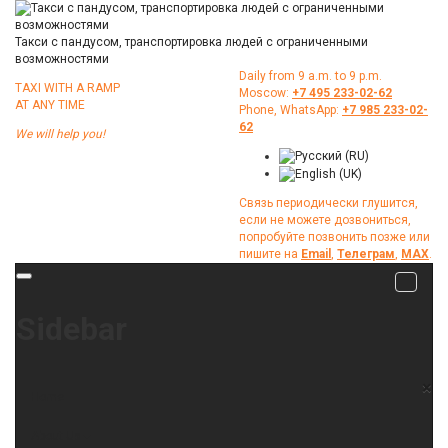
Такси с пандусом, транспортировка людей с ограниченными
возможностями
Daily from 9 a.m. to 9 p.m.
TAXI WITH A RAMP
Moscow:
+7 495 233-02-62
АТ ANY TIME
Phone, WhatsApp:
+7 985 233-02-
62
We will help you!
Связь периодически глушится,
если не можете дозвониться,
попробуйте позвонить позже или
пишите на
Email
,
Телеграм
,
МАХ
.
Sidebar
×
Home
About Us