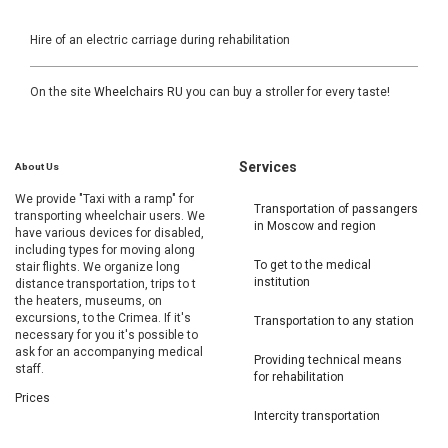
Hire of an electric carriage during rehabilitation
On the site
Wheelchairs RU
you can buy a stroller for every taste!
Services
About
Us
We provide "Taxi with a ramp" for
Transportation of passangers
transporting wheelchair users. We
in Moscow and region
have various devices for disabled,
including types for moving along
To get to the medical
stair flights. We organize long
institution
distance transportation, trips to t
the heaters, museums, on
excursions, to the Crimea. If it's
Transportation to any station
necessary for you it's possible to
ask for an accompanying medical
Providing technical means
staff.
for rehabilitation
Prices
Intercity transportation